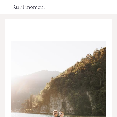
— RuFFmoment —