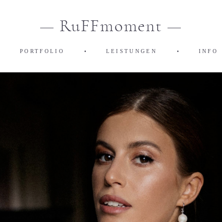
— RuFFmoment —
•
PORTFOLIO
•
LEISTUNGEN
•
INFO