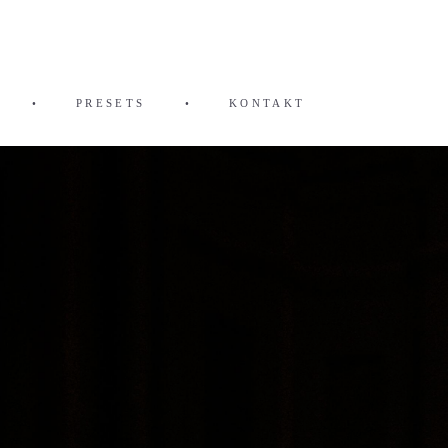
•
PRESETS
•
KONTAKT